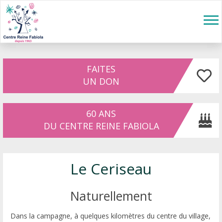
Aller au contenu principal
Tog
nav
FAITES
UN DON
60 ANS
DU CENTRE REINE FABIOLA
Le Ceriseau
Naturellement
Dans la campagne, à quelques kilomètres du centre du village,