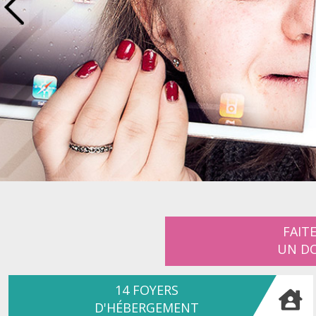
FAIT
UN D
14 FOYERS
D'HÉBERGEMENT