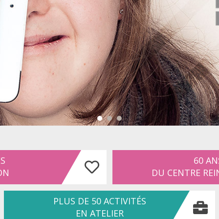
ES
60 AN
ON
DU CENTRE REI
PLUS DE 50 ACTIVITÉS
EN ATELIER