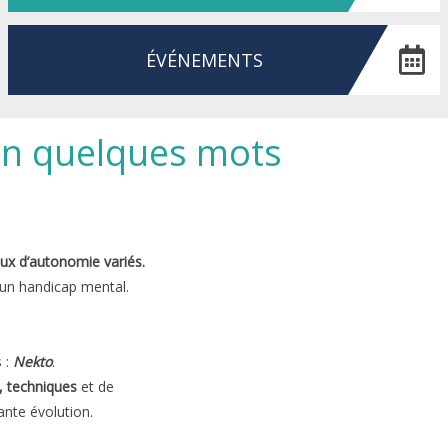
ÉVÉNEMENTS
 en quelques mots
ux d’autonomie variés.
 un handicap mental.
s :
Nekto
.
s, techniques
et de
ante évolution.