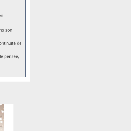
ion
ans son
ontinuité de
de pensée,