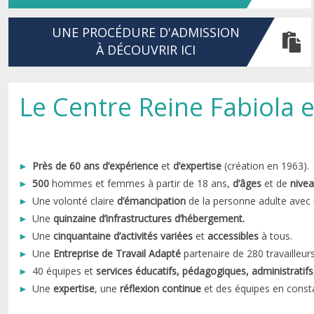
UNE PROCÉDURE D'ADMISSION
À DÉCOUVRIR ICI
Le Centre Reine Fabiola
Près de 60 ans d’expérience
et
d’expertise
(création en 1963).
500
hommes et femmes à partir de 18 ans,
d’âges
et de
nivea
Une volonté claire
d’émancipation
de la personne adulte avec
Une
quinzaine d’infrastructures d’hébergement.
Une
cinquantaine d’activités variées
et
acces­sibles
à tous.
Une
Entreprise de Travail Adapté
partenaire
de 280 travail­leur
40 équipes et
services éducatifs, pédagogiques, administratif
Une
expertise
, une
réflexion continue
et des équipes en const