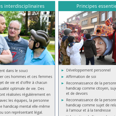
s interdisciplinaires
Principes essenti
Développement personnel
rent dans le souci
er ces hommes et ces femmes
Affirmation de soi
et de vie et d'offrir à chacun
Reconnaissance de la person
handicap comme citoyen, suje
qualité optimale de vie. Des
et de devoirs
ont réalisées régulièrement en
Reconnaissance de la person
avec les équipes, la personne
handicap comme sujet de rela
 de handicap mental elle-même
à l'amour et à la tendresse
 ou son représentant légal.