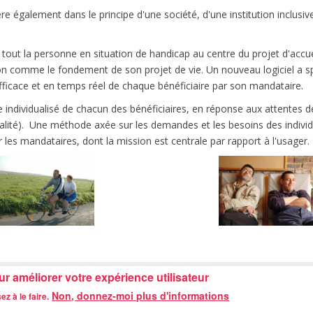
re également dans le principe d'une société, d'une institution inclusive
ant tout la personne en situation de handicap au centre du projet d'ac
sion comme le fondement de son projet de vie. Un nouveau logiciel a s
i efficace et en temps réel de chaque bénéficiaire par son mandataire.
individualisé de chacun des bénéficiaires, en réponse aux attentes de 
alité). Une méthode axée sur les demandes et les besoins des individus
r les mandataires, dont la mission est centrale par rapport à l'usager.
ur améliorer votre expérience utilisateur
Non, donnez-moi plus d'informations
z à le faire.
es 455 - 7063 Neufvilles -
Tél. 067/33.02.25
-
Fax. 067/33.38.32
|
direction@centrer