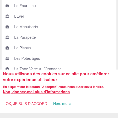
Le Fourneau
L’Éveil
La Menuiserie
La Parapette
Le Plantin
Les Potes âgés
La Zone Verte & L’Orangerie
Nous utilisons des cookies sur ce site pour améliorer
votre expérience utilisateur
En cliquant sur le bouton "Accepter", vous nous autorisez à le faire.
Non, donnez-moi plus d'informations
Centre Reine Fabiola, rue de Neufvilles 455 - 7063 Neufvilles -
Tél. 067/33.02.25
-
Fax. 067/33.38.32
OK, JE SUIS D'ACCORD
Non, merci
direction@centrereinefabiola.be
Formulaire de contact