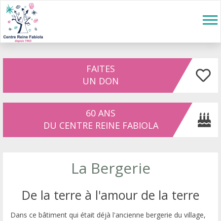
Aller au contenu principal
Tog
nav
FAITES
UN DON
60 ANS
DU CENTRE REINE FABIOLA
La Bergerie
De la terre à l'amour de la terre
Dans ce bâtiment qui était déjà l'ancienne bergerie du village,