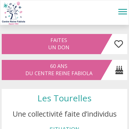
Aller au contenu principal
Tog
nav
FAITES
UN DON
60 ANS
DU CENTRE REINE FABIOLA
Les Tourelles
Une collectivité faite d’individus