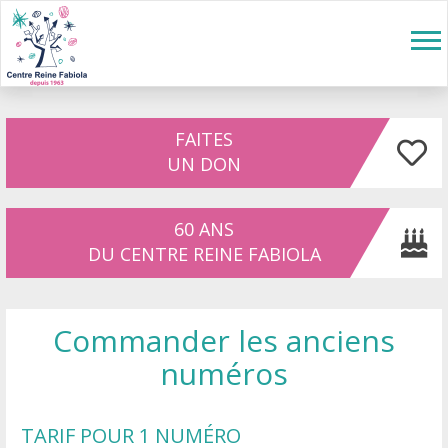
Aller au contenu principal
Tog
nav
FAITES
UN DON
60 ANS
DU CENTRE REINE FABIOLA
Commander les anciens
numéros
TARIF POUR 1 NUMÉRO