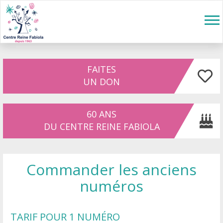
Aller au contenu principal
Tog
nav
FAITES
UN DON
60 ANS
DU CENTRE REINE FABIOLA
Commander les anciens
numéros
TARIF POUR 1 NUMÉRO